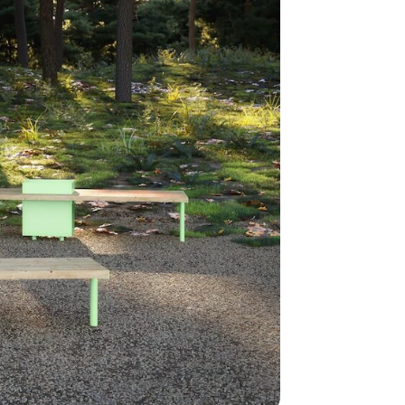
Däremot har 
omgående, ex
fristående r
Normalt sätt
beställning 
har generell
ca 1-2 veckor
produktionen
leveransfrågo
Snabb lever
På Tress Ute
Detta är pro
som hos oss 
Vi vill allti
en helt ny p