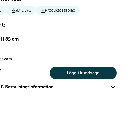
G
3D DWG
Produktdatablad
nt:
H 85 cm
ngsvara
r
Lägg i kundvagn
 & Beställningsinformation
tillverkar vi alla produkter efter beställning. Detta gör vi för
a att du inte ska få en produkt som legat på en hylla under
ch därför förkortat livslängden på produkten.