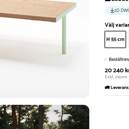
2D DW
Välj varia
H 55 cm
Beställni
20 240 k
Exkl. moms
🚛 Leverans
Normalt sätt 
att garanter
längre tid o