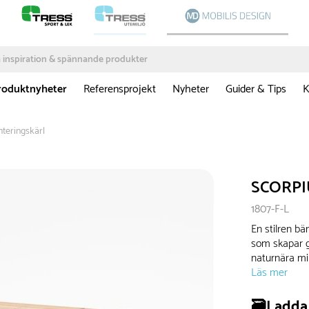
roduktnyheter
Referensprojekt
Nyheter
Guider & Tips
K
teringskärl
SCORPIU
1807-F-L
En stilren bä
som skapar g
naturnära mil
Läs mer
🗃️Ladda 