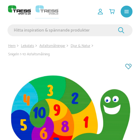
Hem
Lekplats
Asfaltsmålningar
Djur & Natur
Snigeln 1-10 Asfaltsmålning