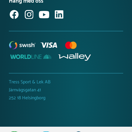
Häng med oss
Jobba hos oss
Svanenmärkta lekplatsprodukter
Anmäl dig till vårt nyhetsbrev
Tillgänglighetsredogörelse
Tress Sport & Lek AB
Järnvägsgatan 41
252 18 Helsingborg