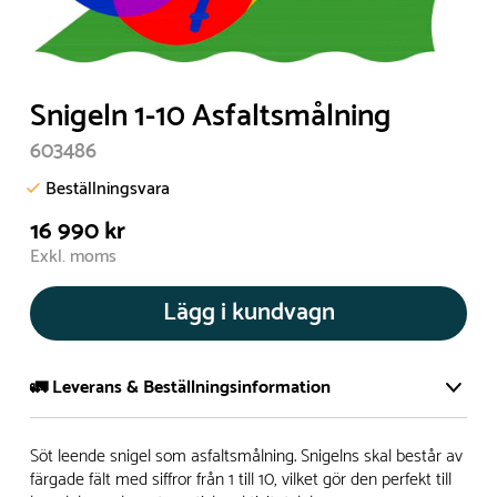
Snigeln 1-10 Asfaltsmålning
603486
Beställningsvara
16 990 kr
Exkl. moms
Lägg i kundvagn
🚛 Leverans & Beställningsinformation
Normalt sätt tillverkar vi alla produkter efter beställning.
Söt leende snigel som asfaltsmålning. Snigelns skal består av
Detta gör vi för att garantera att du inte ska få en produkt
färgade fält med siffror från 1 till 10, vilket gör den perfekt till