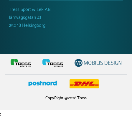
Tress Sport & Lek AB
Järnvägsgatan 41
252 18 Helsingborg
CopyRight @2026 Tress
;