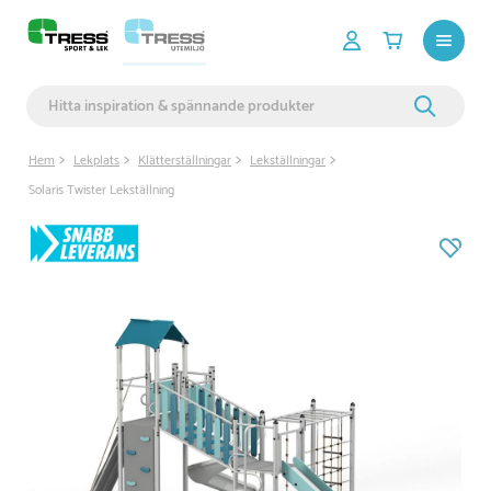
Hem
Lekplats
Klätterställningar
Lekställningar
Solaris Twister Lekställning