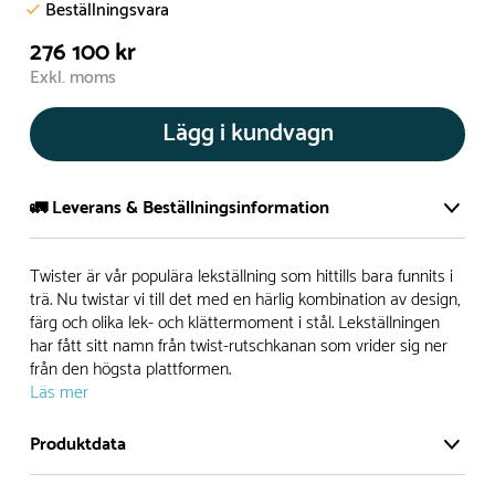
Beställningsvara
276 100 kr
Exkl. moms
Lägg i kundvagn
🚛 Leverans & Beställningsinformation
Normalt sätt tillverkar vi alla produkter efter beställning.
Twister är vår populära lekställning som hittills bara funnits i
Detta gör vi för att garantera att du inte ska få en produkt
trä. Nu twistar vi till det med en härlig kombination av design,
färg och olika lek- och klättermoment i stål. Lekställningen
som legat på en hylla under längre tid och därför förkortat
har fått sitt namn från twist-rutschkanan som vrider sig ner
livslängden på produkten.
från den högsta plattformen.
Läs mer
Däremot har vi många produkter utan trä som kan
levereras i stort sett omgående, exempelvis Boulder Rocks,
Produktdata
gungor, mål, basket, bordtennis, fristående rutschar,