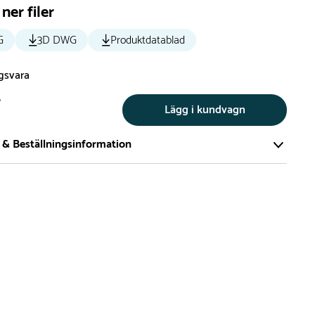
ner filer
G
3D DWG
Produktdatablad
ngsvara
r
Lägg i kundvagn
 & Beställningsinformation
tillverkar vi alla produkter efter beställning. Detta gör vi för
a att du inte ska få en produkt som legat på en hylla under
ch därför förkortat livslängden på produkten.
vi många produkter utan trä som kan levereras i stort sett
empelvis Boulder Rocks, gungor, mål, basket, bordtennis,
utschar, klätternät, studsmattor, bänkbord med mera.