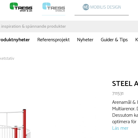
roduktnyheter
Referensprojekt
Nyheter
Guider & Tips
K
etstativ
STEEL A
711531
Arenamål & B
Multiarenor.
Dessutom kan 
optimera för
Läs mer