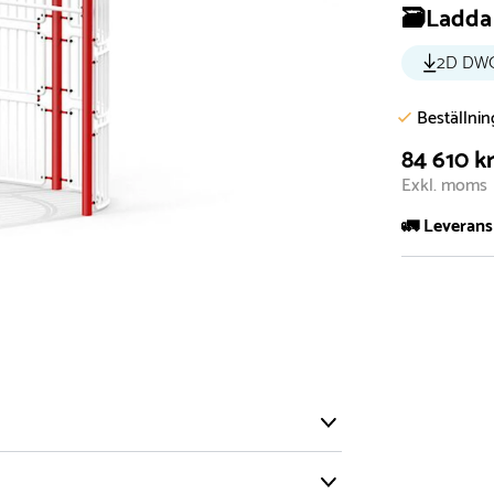
🗃️Ladda 
2D DW
Beställni
84 610 k
Exkl. moms
🚛 Leverans
Normalt sätt 
att garanter
längre tid o
Däremot har 
omgående, ex
fristående r