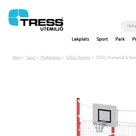
Lekplats
Sport
Park
P
Hem
Sport
Multiarenor
STEEL Arenor
STEEL Arenamål & Bask