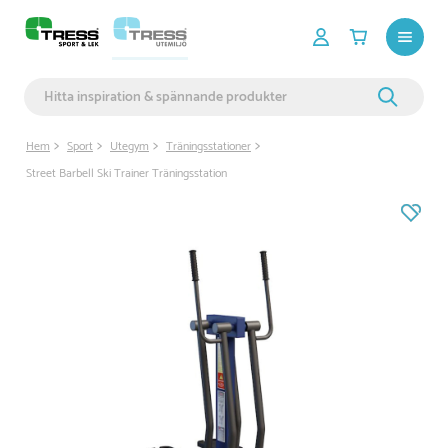
Hem
Sport
Utegym
Träningsstationer
Street Barbell Ski Trainer Träningsstation