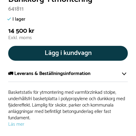
641811
I lager
14 500 kr
Exkl. moms
Lägg i kundvagn
🚛 Leverans & Beställningsinformation
Normalt sätt tillverkar vi alla produkter efter beställning.
Basketstativ för ytmontering med varmförzinkad stolpe,
Detta gör vi för att garantera att du inte ska få en produkt
underhållsfri basketplatta i polypropylene och dunkkorg med
fjädereffekt. Lämplig för skolor, parker och kommunala
som legat på en hylla under längre tid och därför förkortat
anläggningar med befintligt betongunderlag eller fast
livslängden på produkten.
fundament.
Läs mer
Däremot har vi många produkter utan trä som kan