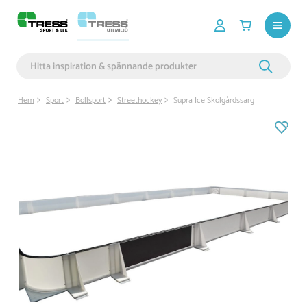
Hem
Sport
Bollsport
Streethockey
Supra Ice Skolgårdssarg