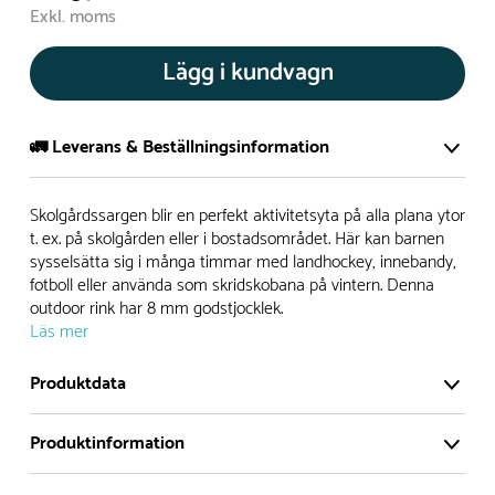
Exkl. moms
Lägg i kundvagn
🚛 Leverans & Beställningsinformation
Normalt sätt tillverkar vi alla produkter efter beställning.
Skolgårdssargen blir en perfekt aktivitetsyta på alla plana ytor
Detta gör vi för att garantera att du inte ska få en produkt
t. ex. på skolgården eller i bostadsområdet. Här kan barnen
sysselsätta sig i många timmar med landhockey, innebandy,
som legat på en hylla under längre tid och därför förkortat
fotboll eller använda som skridskobana på vintern. Denna
livslängden på produkten.
outdoor rink har 8 mm godstjocklek.
Läs mer
Däremot har vi många produkter utan trä som kan
levereras i stort sett omgående, exempelvis Boulder Rocks,
Produktdata
gungor, mål, basket, bordtennis, fristående rutschar,
klätternät, studsmattor, bänkbord med mera.
Produktinformation
Fundament
Normalt sätt är leveranstiden på standardprodukter som