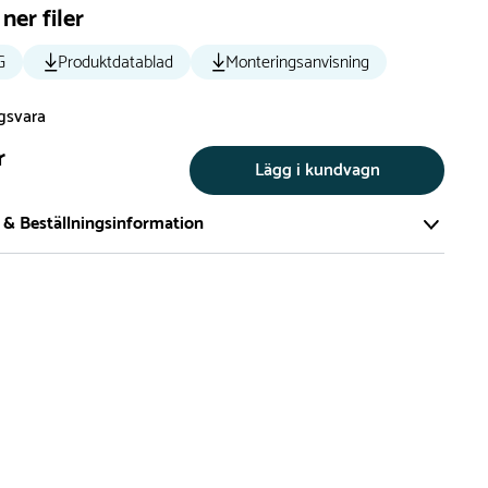
ner filer
G
Produktdatablad
Monteringsanvisning
ngsvara
r
Lägg i kundvagn
 & Beställningsinformation
tillverkar vi alla produkter efter beställning. Detta gör vi för
a att du inte ska få en produkt som legat på en hylla under
ch därför förkortat livslängden på produkten.
vi många produkter utan trä som kan levereras i stort sett
empelvis Boulder Rocks, gungor, mål, basket, bordtennis,
utschar, klätternät, studsmattor, bänkbord med mera.