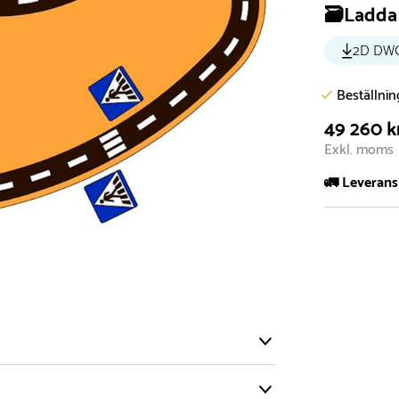
🗃️Ladda 
2D DW
Beställni
49 260 k
Exkl. moms
🚛 Leverans
Normalt sätt 
att garanter
längre tid o
Däremot har 
omgående, ex
fristående r