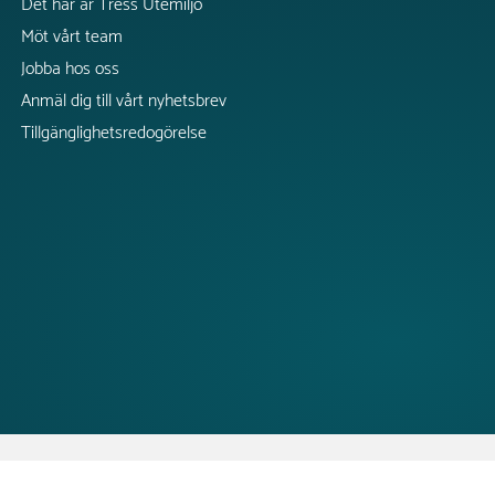
Det här är Tress Utemiljö
Möt vårt team
Jobba hos oss
Anmäl dig till vårt nyhetsbrev
Tillgänglighetsredogörelse
CopyRight @2026 Tress