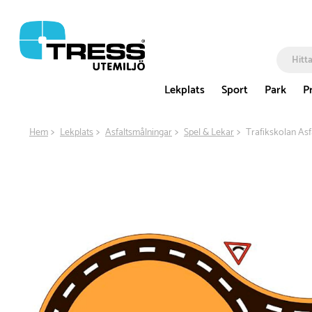
Lekplats
Sport
Park
P
Hem
Lekplats
Asfaltsmålningar
Spel & Lekar
Trafikskolan Asf