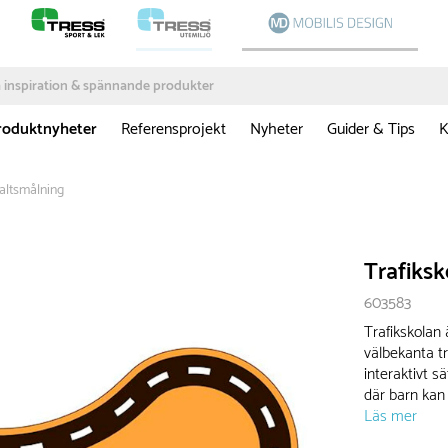
roduktnyheter
Referensprojekt
Nyheter
Guider & Tips
K
altsmålning
Trafiksk
603583
Trafikskolan
välbekanta tr
interaktivt s
där barn kan 
Läs mer