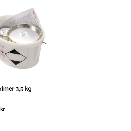
kanske har e
Produkterna 
produkt det 
produkt kan 
vi gör allt v
möjligt.
Du får en up
rimer 3,5 kg
r
kr