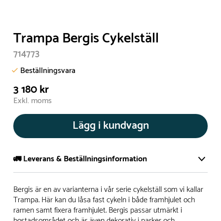
Trampa Bergis Cykelställ
714773
Beställningsvara
3 180 kr
Exkl. moms
Lägg i kundvagn
🚛 Leverans & Beställningsinformation
Normalt sätt tillverkar vi alla produkter efter beställning.
Bergis är en av varianterna i vår serie cykelställ som vi kallar
Detta gör vi för att garantera att du inte ska få en produkt
Trampa. Här kan du låsa fast cykeln i både framhjulet och
ramen samt fixera framhjulet. Bergis passar utmärkt i
som legat på en hylla under längre tid och därför förkortat
bostadsområdet och är även dekorativ i parker och