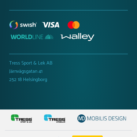
har sålts betydligt mer än förväntat, men vi gör allt vi kan
för att kunna leverera en utvald produkt så
snabbt som
möjligt.
Du får en uppskattad
leverans när du är i kontakt med oss.
Tress Sport & Lek AB
Järnvägsgatan 41
252 18 Helsingborg