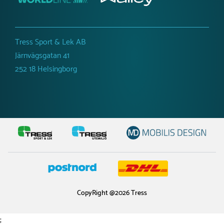
Rekommenderad ålder
1-6 år
Nettovikt
140 kg
Tress Sport & Lek AB
Järnvägsgatan 41
252 18 Helsingborg
CopyRight @2026 Tress
;