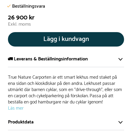
Beställningsvara
26 900 kr
Exkl. moms
Lägg i kundvagn
🚛 Leverans & Beställningsinformation
Normalt sätt tillverkar vi alla produkter efter beställning.
True Nature Carporten är ett smart lekhus med staket på
Detta gör vi för att garantera att du inte ska få en produkt
ena sidan och kioskdiskar på den andra. Lekhuset passar
utmärkt där barnen cyklar, som en ”drive-through”, eller som
som legat på en hylla under längre tid och därför förkortat
en carport och cykelparkering på förskolan. Passa på att
livslängden på produkten.
beställa en god hamburgare när du cyklar igenom!
Läs mer
Däremot har vi många produkter utan trä som kan
levereras i stort sett omgående, exempelvis Boulder Rocks,
Produktdata
gungor, mål, basket, bordtennis, fristående rutschar,