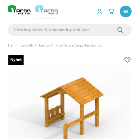
Hem
Lekplats
Lekhus
True Nature Carporten Lekhus
Nyhet