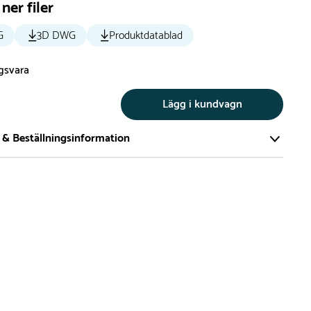
ner filer
G
3D DWG
Produktdatablad
ngsvara
Lägg i kundvagn
 & Beställningsinformation
tillverkar vi alla produkter efter beställning. Detta gör vi för
a att du inte ska få en produkt som legat på en hylla under
ch därför förkortat livslängden på produkten.
vi många produkter utan trä som kan levereras i stort sett
empelvis Boulder Rocks, gungor, mål, basket, bordtennis,
utschar, klätternät, studsmattor, bänkbord med mera.