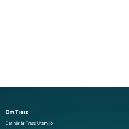
Om Tress
Det här är Tress Utemiljö