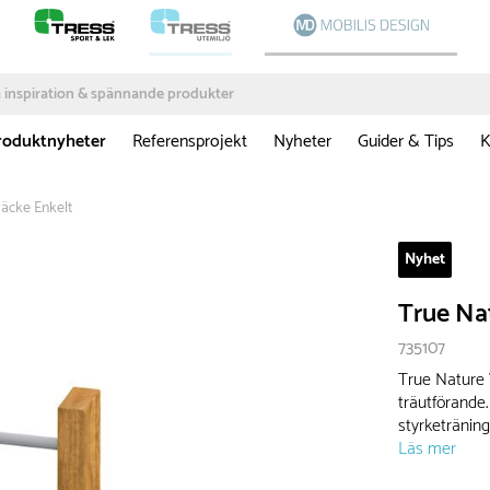
roduktnyheter
Referensprojekt
Nyheter
Guider & Tips
K
räcke Enkelt
Nyhet
True Na
735107
True Nature V
träutförande.
styrketräning
Läs mer