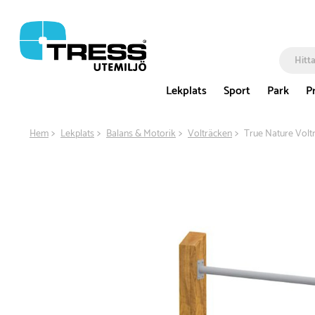
Lekplats
Sport
Park
P
Hem
Lekplats
Balans & Motorik
Volträcken
True Nature Volt