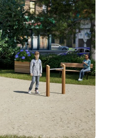
Normalt sätt
beställning 
har generell
ca 1-2 veckor
produktionen
leveransfrågo
Snabb lever
På Tress Ute
Detta är pro
som hos oss 
Vi vill allti
en helt ny p
”
Snabb levera
att ligga lång
Så du kan va