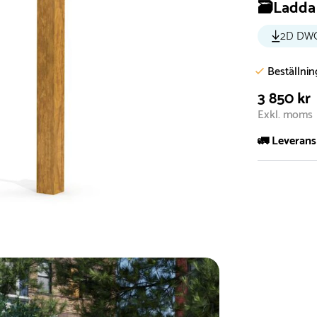
🗃️Ladda 
2D DW
Beställni
3 850 kr
Exkl. moms
🚛 Leverans
Normalt sätt 
att garanter
längre tid o
Däremot har 
omgående, ex
fristående r