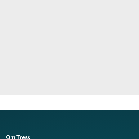
kanske har e
Produkterna 
produkt det 
produkt kan 
vi gör allt v
möjligt.
Du får en up
Om Tress