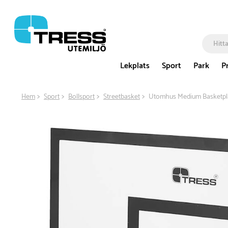
Lekplats
Sport
Park
P
Hem
Sport
Bollsport
Streetbasket
Utomhus Medium Basketpl