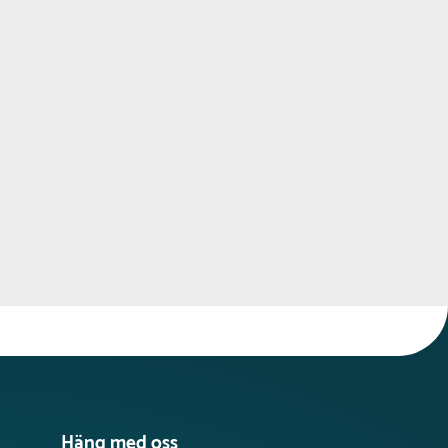
n eller ett par månader på vårt lager.
förväntas levereras mellan 1-3 veckor lite beroende på vilken
är och vilka kapaciteter som finns hos fraktbolagen. En
alltid ta slut om den har sålts betydligt mer än förväntat, men
i kan för att kunna leverera en utvald produkt så
snabbt som
pskattad
leverans när du är i kontakt med oss.
Häng med oss