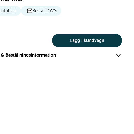
datablad
Beställ DWG
Lägg i kundvagn
 & Beställningsinformation
tillverkar vi alla produkter efter beställning. Detta gör vi för
a att du inte ska få en produkt som legat på en hylla under
ch därför förkortat livslängden på produkten.
vi många produkter utan trä som kan levereras i stort sett
empelvis Boulder Rocks, gungor, mål, basket, bordtennis,
utschar, klätternät, studsmattor, bänkbord med mera.
 är leveranstiden på standardprodukter som tillverkas efter