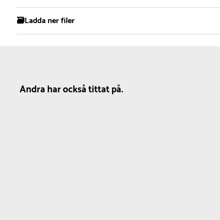
🗃️Ladda ner filer
Material
Produktdatablad
Beställ DWG
Plywood :
-
Trä :
-
Andra har också tittat på.
Dimensioner
Färg
Modell
N
Bredd :
135 cm
Vit
Utomhus
17
Höjd :
90 cm
Svart
Tjocklek :
1.9 cm