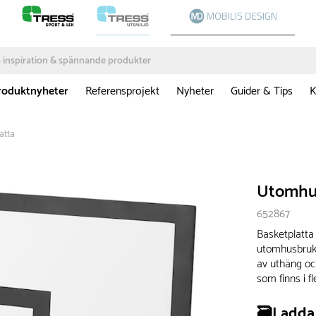
roduktnyheter
Referensprojekt
Nyheter
Guider & Tips
K
atta
Utomhus
652867
Basketplatta
utomhusbruk. 
av uthäng oc
som finns i f
🗃️Ladda 