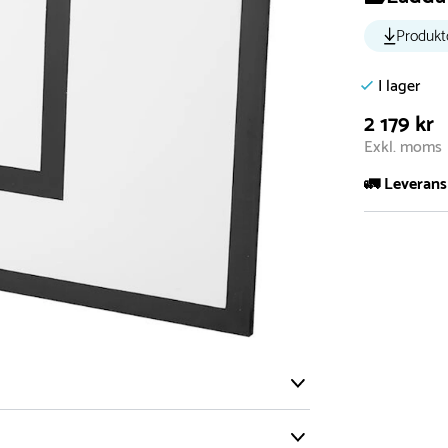
Produkt
I lager
2 179 kr
Exkl. moms
🚛 Leverans
Normalt sätt 
att garanter
längre tid o
Däremot har 
omgående, ex
fristående r
Normalt sätt