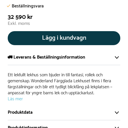
Beställningsvara
32 590 kr
Exkl. moms
Lägg i kundvagn
🚛 Leverans & Beställningsinformation
Normalt sätt tillverkar vi alla produkter efter beställning.
Ett lekfullt lekhus som bjuder in till fantasi, rollek och
Detta gör vi för att garantera att du inte ska få en produkt
gemenskap. Wonderland Färgglada Lekhuset finns i flera
färgställningar och blir ett tydligt blickfång på lekplatsen –
som legat på en hylla under längre tid och därför förkortat
anpassat för yngre barns lek och upptäckarlust.
livslängden på produkten.
Läs mer
Däremot har vi många produkter utan trä som kan
Produktdata
levereras i stort sett omgående, exempelvis Boulder Rocks,
gungor, mål, basket, bordtennis, fristående rutschar,
Produktinformation