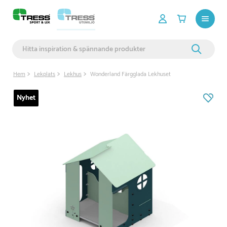
Hem
Lekplats
Lekhus
Wonderland Färgglada Lekhuset
Nyhet