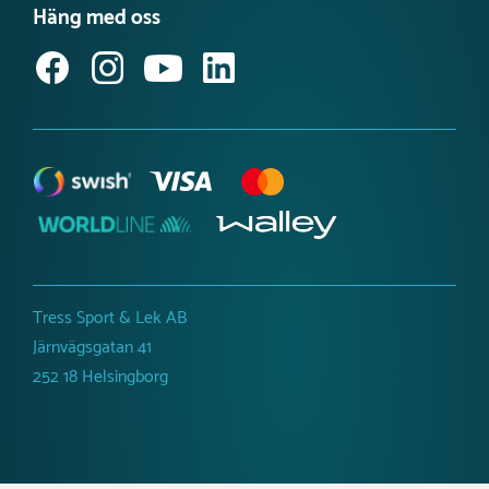
Produktnyheter Utemiljö
Häng med oss
Jobba hos oss
Svanenmärkta lekplatsprodukter
Anmäl dig till vårt nyhetsbrev
Tillgänglighetsredogörelse
Tress Sport & Lek AB
Järnvägsgatan 41
252 18 Helsingborg