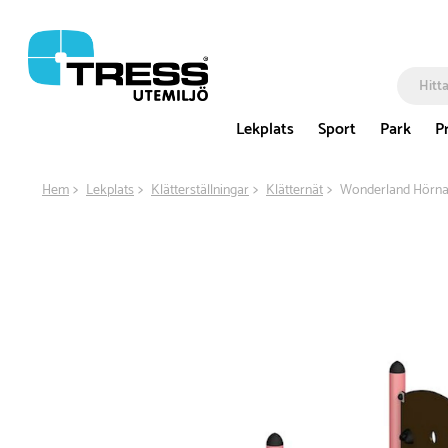
Lekplats
Sport
Park
P
Hem
Lekplats
Klätterställningar
Klätternät
Wonderland Hörnan