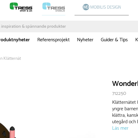
roduktnyheter
Referensprojekt
Nyheter
Guider & Tips
K
 Klätternät
Wonderl
712250
Klätternätet 
yngre barnen
klättra, kans
utegård och b
Läs mer