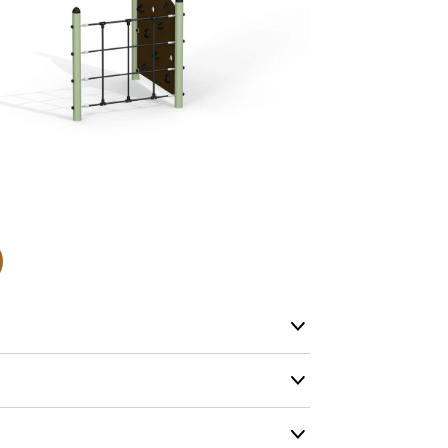
Normalt sätt
beställning 
har generell
ca 1-2 veckor
produktionen
leveransfrågo
Snabb lever
På Tress Ute
Detta är pro
som hos oss 
Vi vill allti
en helt ny p
”
Snabb levera
att ligga lång