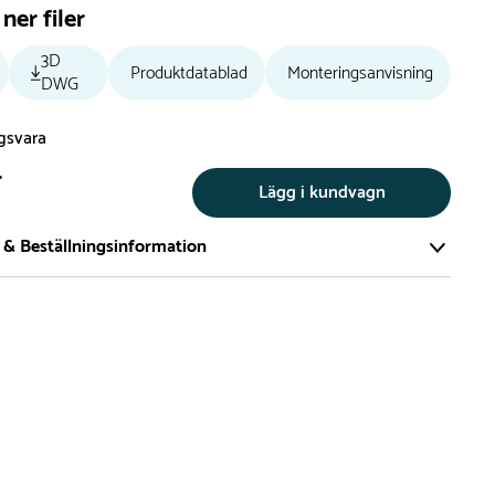
ner filer
3D
Produktdatablad
Monteringsanvisning
DWG
ngsvara
r
Lägg i kundvagn
 & Beställningsinformation
tillverkar vi alla produkter efter beställning. Detta gör vi för
a att du inte ska få en produkt som legat på en hylla under
ch därför förkortat livslängden på produkten.
vi många produkter utan trä som kan levereras i stort sett
empelvis Boulder Rocks, gungor, mål, basket, bordtennis,
utschar, klätternät, studsmattor, bänkbord med mera.