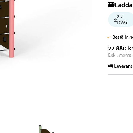
🗃️Ladda 
2D
DWG
Beställni
22 880 k
Exkl. moms
🚛 Leverans
Normalt sätt 
att garanter
längre tid o
Däremot har 
omgående, ex
fristående r