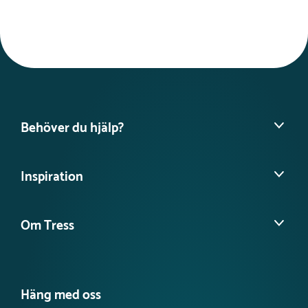
Längd :
740 cm
Bredd :
708 cm
beroende på vilken produkt det är och vilka kapaciteter som
Kräver fallunderlag
finns hos fraktbolagen. En produkt kan alltid ta slut om den
Nej
har sålts betydligt mer än förväntat, men vi gör allt vi kan
Kritisk fallhöjd
50 cm
för att kunna leverera en utvald produkt så
snabbt som
Fundament
möjligt.
Stål
Nedgjutning
Du får en uppskattad
leverans när du är i kontakt med oss.
Dimensioner
Behöver du hjälp?
Bredd :
400 cm
Höjd :
155 cm
Hitta din säljare
Längd :
440 cm
Inspiration
Rekommenderad ålder
Vanliga frågor
3-12 år
Köpvillkor
Färg
Referensprojekt
Olika färger
Ångra köp
Om Tress
Guider & Tips
Nettovikt
Planera ditt projekt
208 kg
Nyheter
Det här är Tress Utemiljö
Våra kataloger
Möt vårt team
Produktnyheter Utemiljö
Häng med oss
Jobba hos oss