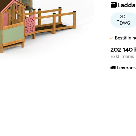
🗃️Ladda 
2D
DWG
Beställni
202 140 
Exkl. moms
🚛 Leverans
Normalt sätt 
att garanter
längre tid o
Däremot har 
omgående, ex
fristående r