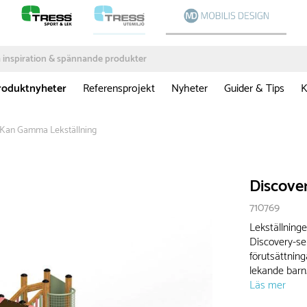
roduktnyheter
Referensprojekt
Nyheter
Guider & Tips
K
a Kan Gamma Lekställning
Discove
710769
Lekställning
Discovery-se
förutsättnin
lekande barn
Läs mer