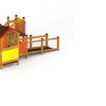
Normalt sätt
beställning 
har generell
ca 1-2 veckor
produktionen
leveransfrågo
Snabb lever
På Tress Ute
Detta är pro
som hos oss 
Vi vill allti
en helt ny p
”
Snabb levera
att ligga lång