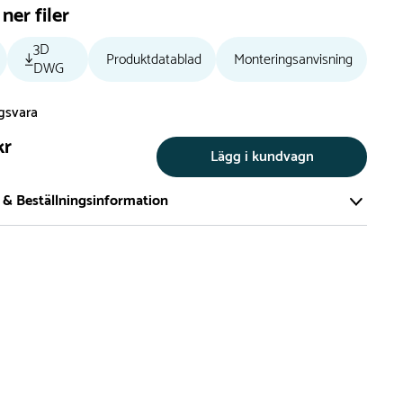
ner filer
3D
Produktdatablad
Monteringsanvisning
DWG
ngsvara
kr
Lägg i kundvagn
 & Beställningsinformation
tillverkar vi alla produkter efter beställning. Detta gör vi för
a att du inte ska få en produkt som legat på en hylla under
ch därför förkortat livslängden på produkten.
vi många produkter utan trä som kan levereras i stort sett
empelvis Boulder Rocks, gungor, mål, basket, bordtennis,
utschar, klätternät, studsmattor, bänkbord med mera.