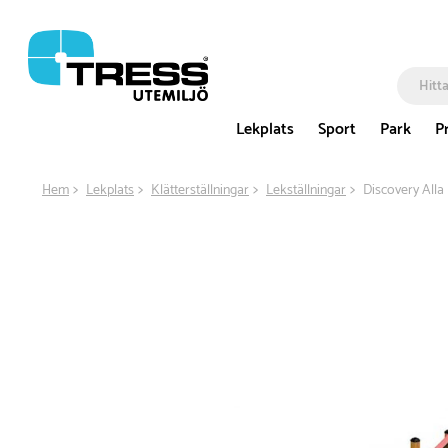
Lekplats
Sport
Park
P
Hem
Lekplats
Klätterställningar
Lekställningar
Discovery All