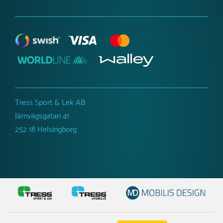
har sålts betydligt mer än förväntat, men vi gör allt vi kan
60 kg
för att kunna leverera en utvald produkt så
snabbt som
möjligt.
Du får en uppskattad
leverans när du är i kontakt med oss.
Tress Sport & Lek AB
Järnvägsgatan 41
252 18 Helsingborg