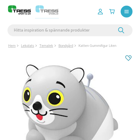
Hem
Lekplats
Temalek
Bondgård
Katten Gummifigur Liten