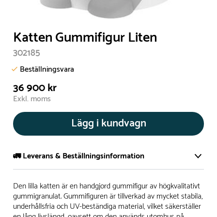
Katten Gummifigur Liten
302185
Beställningsvara
36 900 kr
Exkl. moms
Lägg i kundvagn
🚛 Leverans & Beställningsinformation
Normalt sätt tillverkar vi alla produkter efter beställning.
Den lilla katten är en handgjord gummifigur av högkvalitativt
Detta gör vi för att garantera att du inte ska få en produkt
gummigranulat. Gummifiguren är tillverkad av mycket stabila,
underhållsfria och UV-beständiga material, vilket säkerställer
som legat på en hylla under längre tid och därför förkortat
en lång livslängd, oavsett om den används utomhus på