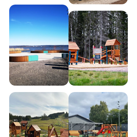
har sålts betydligt mer än förväntat, men vi gör allt vi kan
för att kunna leverera en utvald produkt så
snabbt som
möjligt.
Du får en uppskattad
leverans när du är i kontakt med oss.