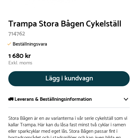
Trampa Stora Bågen Cykelställ
714762
Beställningsvara
1 680 kr
Exkl. moms
Lägg i kundvagn
🚛 Leverans & Beställningsinformation
Normalt sätt tillverkar vi alla produkter efter beställning.
Stora Bågen är en av varianterna i vår serie cykelställ som vi
Detta gör vi för att garantera att du inte ska få en produkt
kallar Trampa. Här kan du låsa fast minst två cyklar i ramen
eller sparkcyklar med eget lås. Stora Bågen passar fint i
som legat på en hylla under längre tid och därför förkortat
bostadsområdet och i stadsmiljöer och kan även bilda en