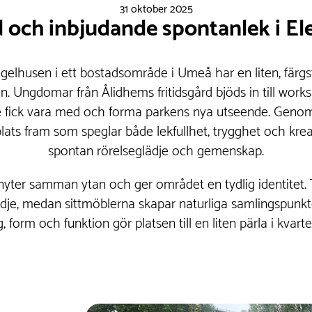
31 oktober 2025
 och inbjudande spontanlek i E
egelhusen i ett bostadsområde i Umeå har en liten, färgs
en. Ungdomar från Ålidhems fritidsgård bjöds in till wo
fick vara med och forma parkens nya utseende. Genom
ats fram som speglar både lekfullhet, trygghet och krea
spontan rörelseglädje och gemenskap.
nyter samman ytan och ger området en tydlig identitet
glädje, medan sittmöblerna skapar naturliga samlingspun
g, form och funktion gör platsen till en liten pärla i kvarte