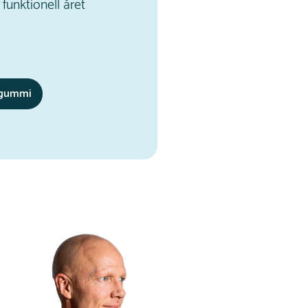
 funktionell året
sgummi