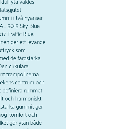
kfull yta valdes
atsgjutet
ummi i två nyanser
RAL 5015 Sky Blue
7 Traffic Blue.
nen ger ett levande
uttryck som
med de färgstarka
en cirkulära
unt trampolinerna
lekens centrum och
att definiera rummet
ullt och harmoniskt
litstarka gummit ger
hög komfort och
ilket gör ytan både