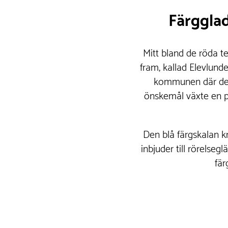
Färgglad
Mitt bland de röda t
fram, kallad Elevlund
kommunen där de 
önskemål växte en pl
Den blå färgskalan k
inbjuder till rörelse
fär