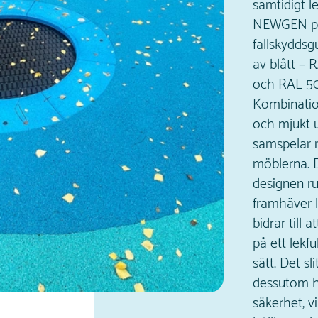
samtidigt le
NEWGEN pl
fallskyddsg
av blått – 
och RAL 501
Kombinatio
och mjukt 
samspelar 
möblerna. D
designen r
framhäver 
bidrar till 
på ett lekf
sätt. Det s
dessutom 
säkerhet, v