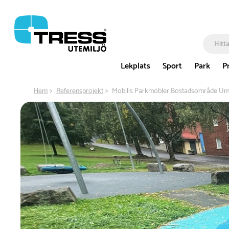
Lekplats
Sport
Park
P
Hem
Referensprojekt
Mobilis Parkmöbler Bostadsområde U