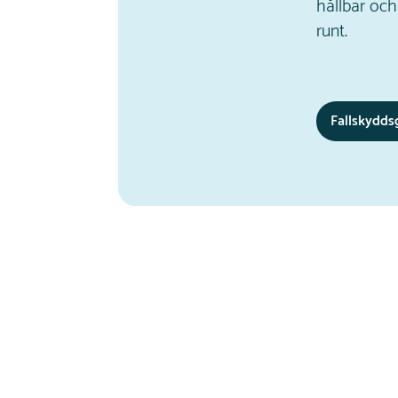
hållbar och
runt.
Fallskydd