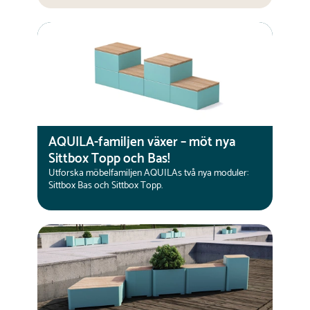
AQUILA-familjen växer – möt nya
Sittbox Topp och Bas!
Utforska möbelfamiljen AQUILAs två nya moduler:
Sittbox Bas och Sittbox Topp.