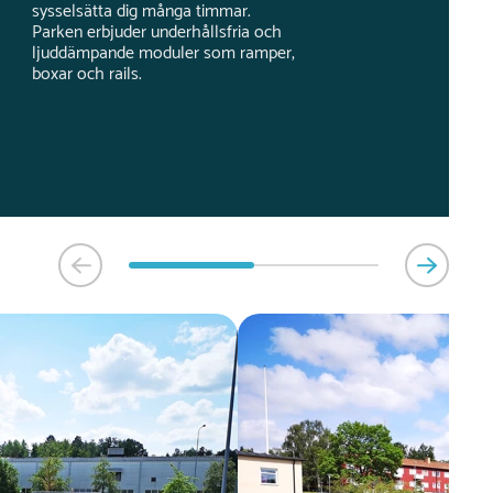
sysselsätta dig många timmar.
Parken erbjuder underhållsfria och
ljuddämpande moduler som ramper,
boxar och rails.