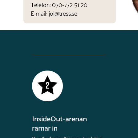
Telefon:
070-772 51 20
E-mail:
jol@tress.se
InsideOut-arenan
ramar in