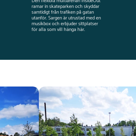
Den flexibla multiarenan InsideOut
ramar in skateparken och skyddar
samtidigt från trafiken på gatan
utanför. Sargen är utrustad med en
musikbox och erbjuder sittplatser
för alla som vill hänga här.