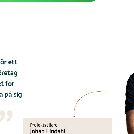
för ett
öretag
t för
a på sig
Projektsäljare
Johan Lindahl