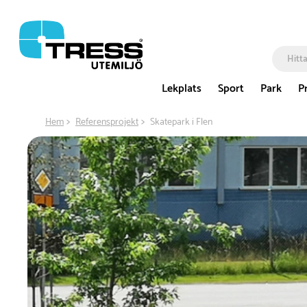
Lekplats
Sport
Park
P
Hem
Referensprojekt
Skatepark i Flen