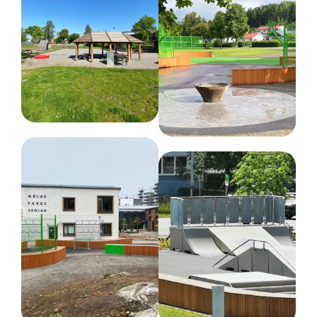
produkter som vi säljer frekvent och som inte riskerar att
ligga lång tid på lager.
Så du kan vara trygg med att du får en nyproducerad
produkt men som kanske har en eller ett par månader på
vårt lager.
Produkterna förväntas levereras mellan 1-3 veckor lite
beroende på vilken produkt det är och vilka kapaciteter som
finns hos fraktbolagen. En produkt kan alltid ta slut om den
har sålts betydligt mer än förväntat, men vi gör allt vi kan
för att kunna leverera en utvald produkt så
snabbt som
möjligt.
Du får en uppskattad
leverans när du är i kontakt med oss.