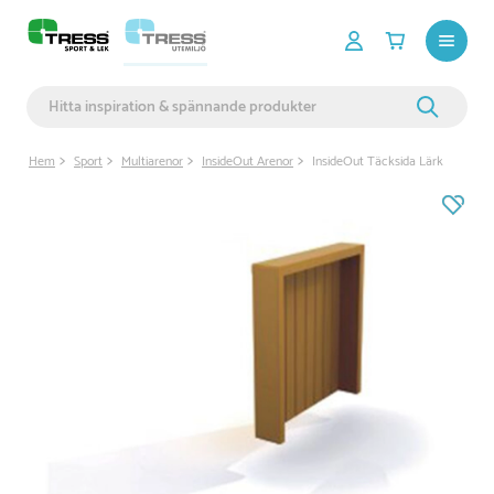
Hem
Sport
Multiarenor
InsideOut Arenor
InsideOut Täcksida Lärk