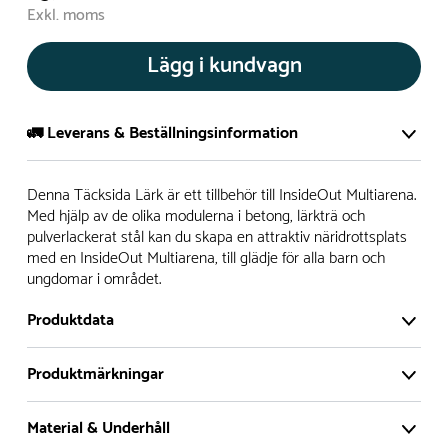
Exkl. moms
Lägg i kundvagn
🚛 Leverans & Beställningsinformation
Normalt sätt tillverkar vi alla produkter efter beställning.
Denna Täcksida Lärk är ett tillbehör till InsideOut Multiarena.
Detta gör vi för att garantera att du inte ska få en produkt
Med hjälp av de olika modulerna i betong, lärkträ och
pulverlackerat stål kan du skapa en attraktiv näridrottsplats
som legat på en hylla under längre tid och därför förkortat
med en InsideOut Multiarena, till glädje för alla barn och
livslängden på produkten.
ungdomar i området.
Däremot har vi många produkter utan trä som kan
Produktdata
levereras i stort sett omgående, exempelvis Boulder Rocks,
gungor, mål, basket, bordtennis, fristående rutschar,
Produktmärkningar
klätternät, studsmattor, bänkbord med mera.
Träbehandling
Linolja
Material & Underhåll
Normalt sätt är leveranstiden på standardprodukter som
Dimensioner