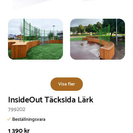
Visa fler
InsideOut Täcksida Lärk
799202
Beställningsvara
1 390 kr