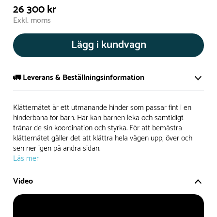
26 300 kr
Exkl. moms
Lägg i kundvagn
🚛 Leverans & Beställningsinformation
Normalt sätt tillverkar vi alla produkter efter beställning.
Klätternätet är ett utmanande hinder som passar fint i en
Detta gör vi för att garantera att du inte ska få en produkt
hinderbana för barn. Här kan barnen leka och samtidigt
tränar de sin koordination och styrka. För att bemästra
som legat på en hylla under längre tid och därför förkortat
klätternätet gäller det att klättra hela vägen upp, över och
livslängden på produkten.
sen ner igen på andra sidan.
Läs mer
Däremot har vi många produkter utan trä som kan
levereras i stort sett omgående, exempelvis Boulder Rocks,
Video
gungor, mål, basket, bordtennis, fristående rutschar,
klätternät, studsmattor, bänkbord med mera.