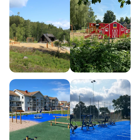
205 cm
Fundament
Stål
Dimensioner
Bredd :
190 cm
Höjd :
216 cm
Längd :
237 cm
Rekommenderad ålder
5-12 år
Färg
Olika färger
Nettovikt
70 kg