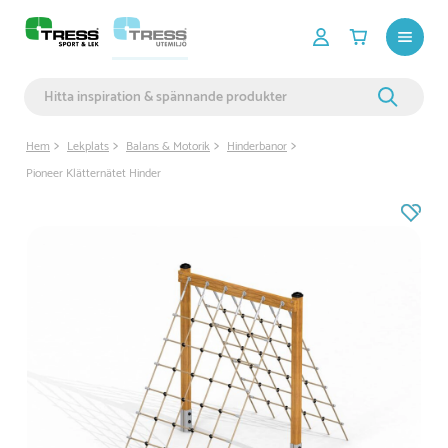
Hem
Lekplats
Balans & Motorik
Hinderbanor
Pioneer Klätternätet Hinder