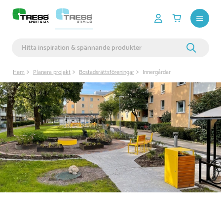
Hem
Planera projekt
Bostadsrättsföreningar
Innergårdar