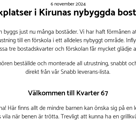
6 november 2024
ekplatser i Kirunas nybyggda bo
 byggs just nu många bostäder. Vi har haft förmånen att
stning till en förskola i ett alldeles nybyggt område. Infly
ssa tre bostadskvarter och förskolan får mycket glädje av
ören beställde och monterade all utrustning, snabbt och
direkt från vår Snabb leverans-lista.
Välkommen till Kvarter 67
na! Här finns allt de mindre barnen kan önska sig på en 
 vila när benen är trötta. Trevligt att kunna ha en grillk