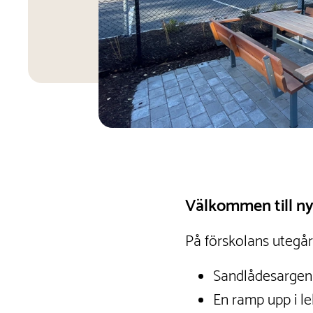
Välkommen till ny
På förskolans utegård
Sandlådesargen g
En ramp upp i le