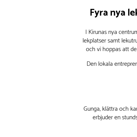
Fyra nya l
I Kirunas nya centrum
lekplatser samt lekutru
och vi hoppas att de
Den lokala entrepren
Gunga, klättra och ka
erbjuder en stunds