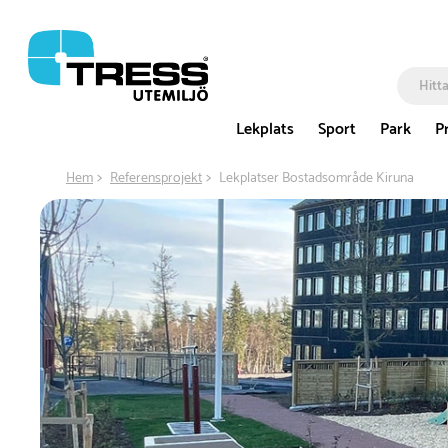
Lekplats
Sport
Park
P
Hem
Referensprojekt
Lekplatser Bostadsområde Kiruna