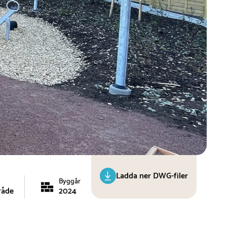
Ladda ner DWG-filer
Byggår
råde
2024