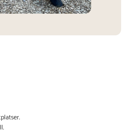
platser.
l.