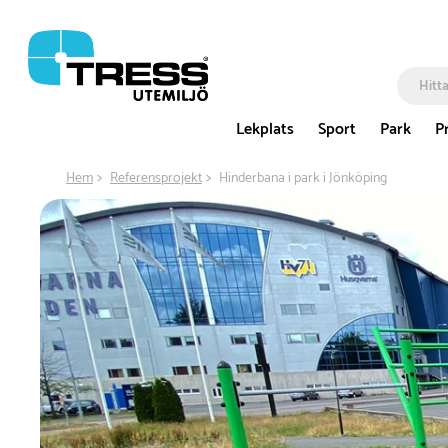
Lekplats
Sport
Park
P
Hem
Referensprojekt
Hinderbana i park i Jönköping