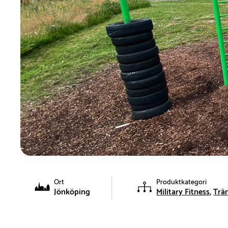
Ort
Produktkategori
Jönköping
Military Fitness
Trän