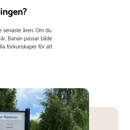
ningen?
de senaste åren. Om du
 här. Banan passar både
a förkunskaper för att