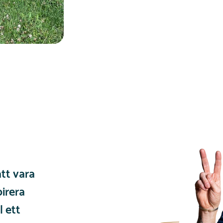
att vara
pirera
l ett