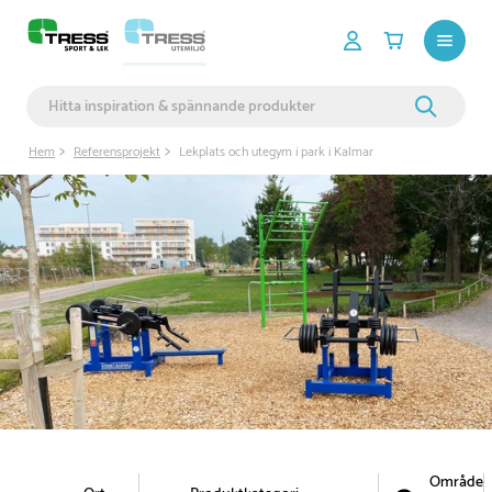
Hem
Referensprojekt
Lekplats och utegym i park i Kalmar
Område