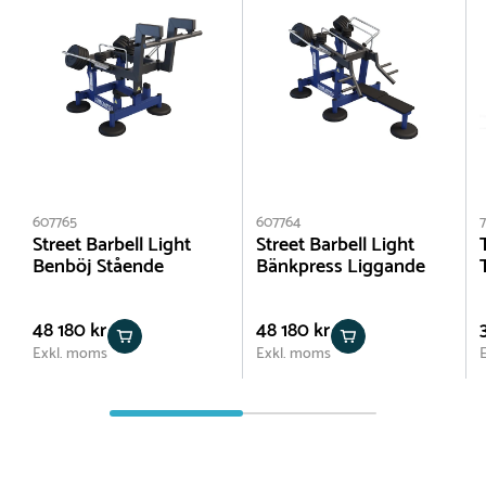
607765
607764
Street Barbell Light
Street Barbell Light
Benböj Stående
Bänkpress Liggande
48 180 kr
48 180 kr
Exkl. moms
Exkl. moms