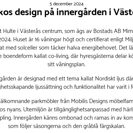
5 december 2024
kos design på innergården i Väst
 Hulte i Västerås centrum, som ägs av Bostads AB Mim
2024. Huset är 16 våningar högt och certifierat enligt Mi
at med solceller som täcker halva energibehovet. Det lä
 boendeform kallat co-living, där hyresgästerna delar 
sitt våningsplan.
gården är designad med ett tema kallat Nordiskt ljus där 
hetsskapande ljussättning och funktionalitet har varit i 
välkomnande parkmöbler från Mobilis Designs möbelfa
kos nyans. Utemiljön är tillgänglighetsanpassad med härli
ing. Innergården känns ombonad och ramas in av kons
som följer säsongerna och den gråblå färgskalan.