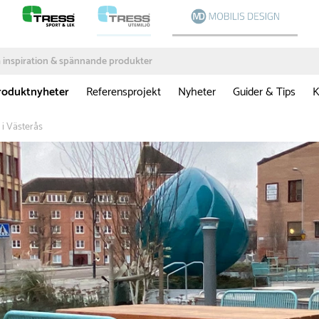
roduktnyheter
Referensprojekt
Nyheter
Guider & Tips
K
 i Västerås