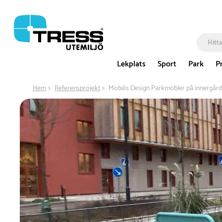
Lekplats
Sport
Park
P
Hem
Referensprojekt
Mobilis Design Parkmöbler på innergård