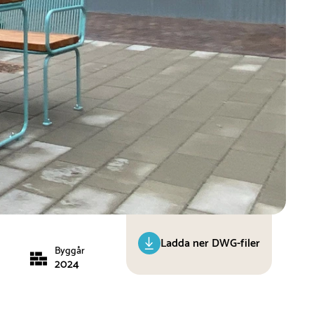
Ladda ner DWG-filer
Byggår
2024