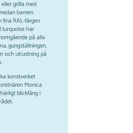
 eller grilla med
 medan barnen
n fina RAL-färgen
 turquoise har
nomgående på alla
a, gungställningen,
r och utrustning på
.
ika konstverket
konstnären Monica
härligt blickfång i
ådet.