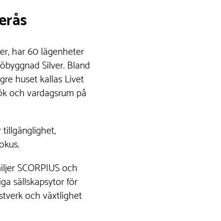
erås
er, har 60 lägenheter
ljöbyggnad Silver. Bland
gre huset kallas Livet
kök och vardagsrum på
tillgänglighet,
fokus.
miljer SCORPIUS och
ga sällskapsytor för
tverk och växtlighet