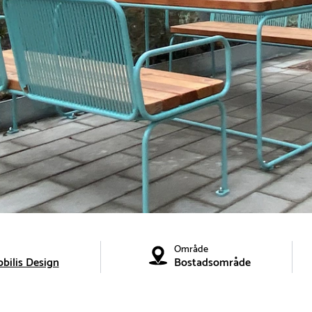
Område
bilis Design
Bostadsområde