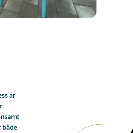
ss är
r
ensamt
r både