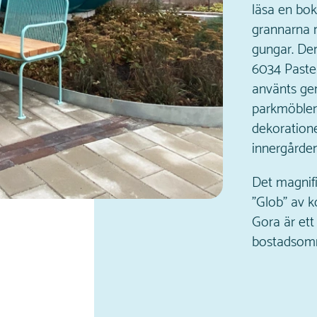
läsa en bok
grannarna
gungar. De
6034 Pastel
använts ge
parkmöblern
dekoratione
innergården
Det magnif
"Glob" av 
Gora är ett 
bostadsomr