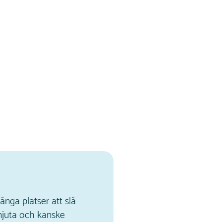
ånga platser att slå
 njuta och kanske