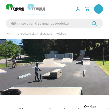
Hem
Referensprojekt
Skatepark i Åtvidaberg
Område