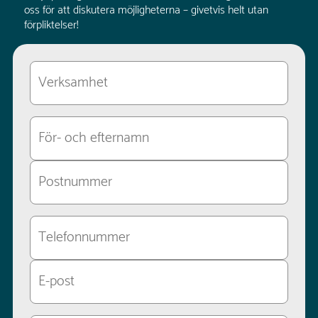
oss för att diskutera möjligheterna – givetvis helt utan
förpliktelser!