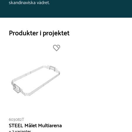
skandinaviska vädret.
Produkter i projektet
603082T
STEEL Målet Multiarena
+ 2 varianter