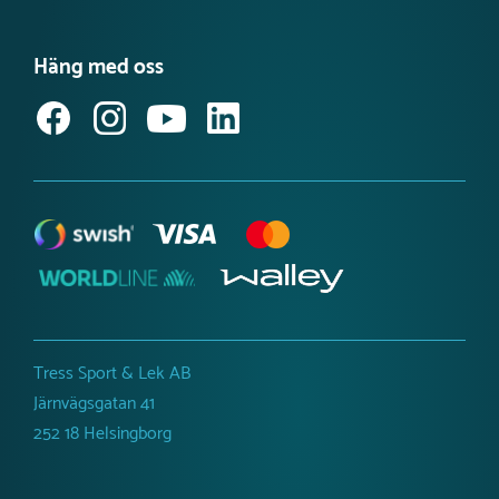
Det här är Tress Utemiljö
Våra kataloger
Möt vårt team
Produktnyheter Utemiljö
Häng med oss
Jobba hos oss
Svanenmärkta lekplatsprodukter
Anmäl dig till vårt nyhetsbrev
Tillgänglighetsredogörelse
Tress Sport & Lek AB
Järnvägsgatan 41
252 18 Helsingborg