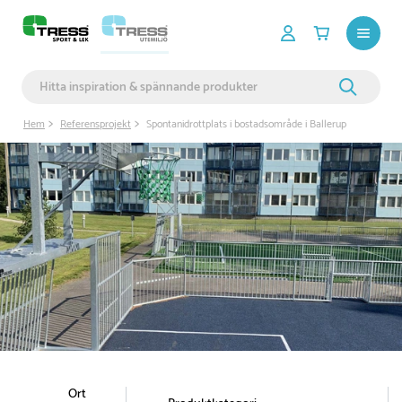
Hem
Referensprojekt
Spontanidrottplats i bostadsområde i Ballerup
Ort