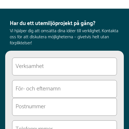
Har du ett utemiljöprojekt på gång?
Vi hjälper dig att omsätta dina idéer till verklighet. Kontakta
oss för att diskutera möjligheterna – givetvis helt utan
förpliktelser!