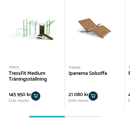
716101
714344
7
TressFit Medium
Ipanema Solsoffa
Träningsställning
145 950 kr
21 080 kr
Exkl. moms
Exkl. moms