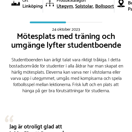
Ort
Produktkategori
B
Linköping
Utegym
Solstolar
Bollsport
Pa
24 oktober 2023
Mötesplats med träning och
umgänge lyfter studentboende
Studentboenden kan ärligt talat vara riktigt tråkiga. I detta
bostadsområde för studenter i alla åldrar har man skapat en
härlig mötesplats. Eleverna kan varva ner i vilstolarna eller
varva upp i utegymmet, umgås med kompisarna och spela
fotbollsspel mellan lektionerna. Frisk luft och en plats att
hänga på ger bra förutsättningar för studierna.
Jag är otroligt glad att