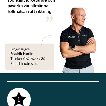
spontant idrottande och
påverka vår allmänna
folkhälsa i rätt riktning.
Projektsäljare
Fredrik Norlin
Telefon:
070-762 57 80
E-mail:
fn@tress.se