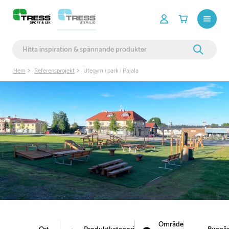
Hem
Referensprojekt
Utegym i park i Pajala
Område