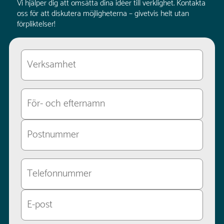
Vi hjälper dig att omsätta dina idéer till verklighet. Kontakta
oss för att diskutera möjligheterna – givetvis helt utan
förpliktelser!