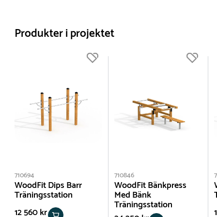
Produkter i projektet
710694
710846
WoodFit Dips Barr
WoodFit Bänkpress
Träningsstation
Med Bänk
Träningsstation
12 560 kr