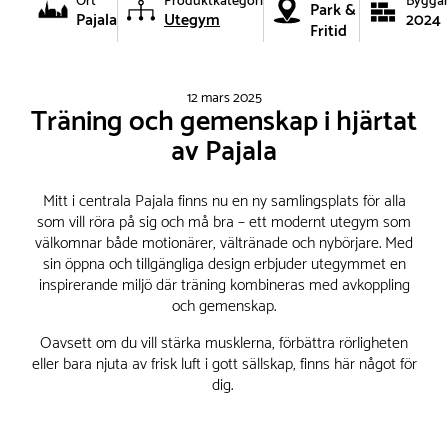
Ort
Produktkategori
Byggå
Park &
Pajala
Utegym
2024
Fritid
12 mars 2025
Träning och gemenskap i hjärtat
av Pajala
Mitt i centrala Pajala finns nu en ny samlingsplats för alla
som vill röra på sig och må bra – ett modernt utegym som
välkomnar både motionärer, vältränade och nybörjare. Med
sin öppna och tillgängliga design erbjuder utegymmet en
inspirerande miljö där träning kombineras med avkoppling
och gemenskap.
Oavsett om du vill stärka musklerna, förbättra rörligheten
eller bara njuta av frisk luft i gott sällskap, finns här något för
dig.