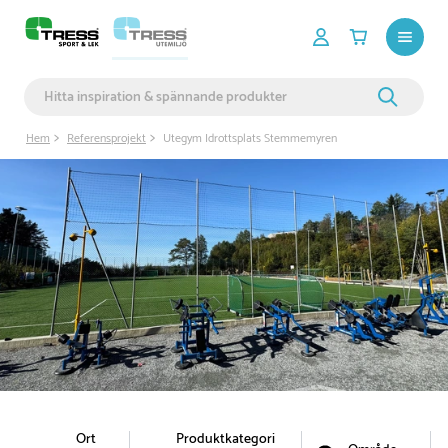
Hem
Referensprojekt
Utegym Idrottsplats Stemmemyren
Ort
Produktkategori