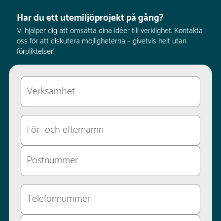
Har du ett utemiljöprojekt på gång?
Vi hjälper dig att omsätta dina idéer till verklighet. Kontakta
oss för att diskutera möjligheterna – givetvis helt utan
förpliktelser!