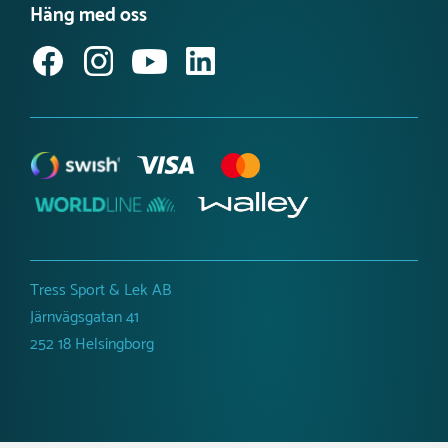
Produktnyheter Utemiljö
Häng med oss
Jobba hos oss
Svanenmärkta lekplatsprodukter
Anmäl dig till vårt nyhetsbrev
Tillgänglighetsredogörelse
Tress Sport & Lek AB
Järnvägsgatan 41
252 18 Helsingborg