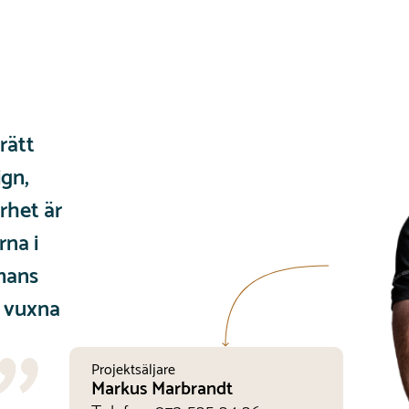
 rätt
ign,
rhet är
rna i
mmans
h vuxna
Projektsäljare
Markus Marbrandt