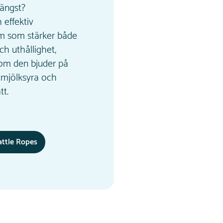
längst?
 effektiv
rm som stärker både
ch uthållighet,
som den bjuder på
 mjölksyra och
tt.
ttle Ropes