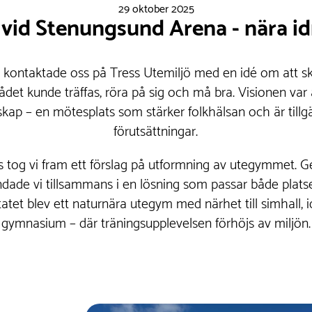
29 oktober 2025
 vid Stenungsund Arena - nära 
kontaktade oss på Tress Utemiljö med en idé om att s
det kunde träffas, röra på sig och må bra. Visionen var 
ap – en mötesplats som stärker folkhälsan och är tillgän
förutsättningar.
ts tog vi fram ett förslag på utformning av utegymmet.
andade vi tillsammans i en lösning som passar både pla
atet blev ett naturnära utegym med närhet till simhall, 
gymnasium – där träningsupplevelsen förhöjs av miljön.