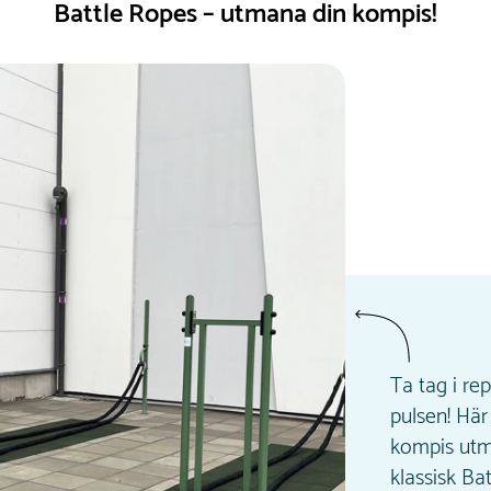
Battle Ropes – utmana din kompis!
Ta tag i re
pulsen! Hä
kompis utm
klassisk Ba