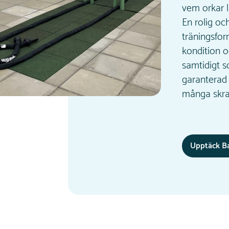
vem orkar 
En rolig och
träningsfo
kondition o
samtidigt 
garanterad
många skra
Upptäck Ba