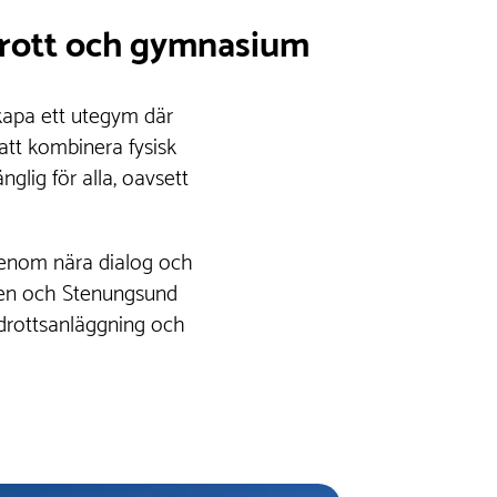
idrott och gymnasium
kapa ett utegym där
att kombinera fysisk
glig för alla, oavsett
 Genom nära dialog och
tsen och Stenungsund
idrottsanläggning och