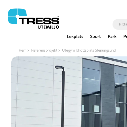
Lekplats
Sport
Park
P
Hem
Referensprojekt
Utegym Idrottsplats Stenungsund