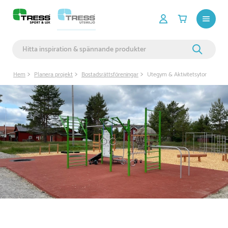
Hem
Planera projekt
Bostadsrättsföreningar
Utegym & Aktivitetsytor