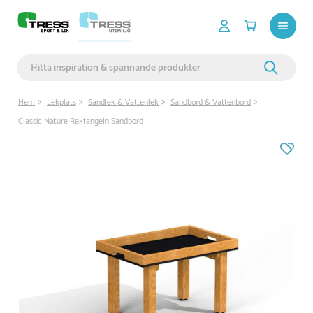
Hem
Lekplats
Sandlek & Vattenlek
Sandbord & Vattenbord
Classic Nature Rektangeln Sandbord