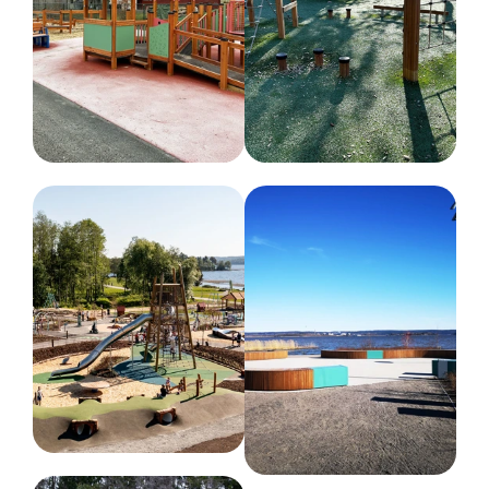
1-9 år
Färg
Olika färger
Nettovikt
1 kg