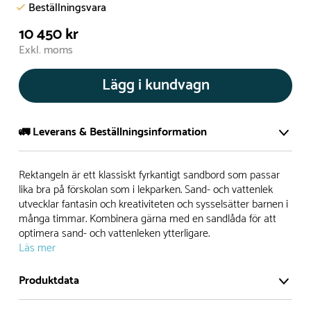
Beställningsvara
10 450 kr
Exkl. moms
Lägg i kundvagn
🚛 Leverans & Beställningsinformation
Normalt sätt tillverkar vi alla produkter efter beställning.
Rektangeln är ett klassiskt fyrkantigt sandbord som passar
Detta gör vi för att garantera att du inte ska få en produkt
lika bra på förskolan som i lekparken. Sand- och vattenlek
utvecklar fantasin och kreativiteten och sysselsätter barnen i
som legat på en hylla under längre tid och därför förkortat
många timmar. Kombinera gärna med en sandlåda för att
livslängden på produkten.
optimera sand- och vattenleken ytterligare.
Läs mer
Däremot har vi många produkter utan trä som kan
levereras i stort sett omgående, exempelvis Boulder Rocks,
Produktdata
gungor, mål, basket, bordtennis, fristående rutschar,