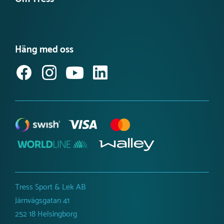
Guider & Tips
Planera ditt projekt
Nyheter
Det här är Tress Utemiljö
Våra kataloger
Möt vårt team
Produktnyheter Utemiljö
Häng med oss
Jobba hos oss
Svanenmärkta lekplatsprodukter
Anmäl dig till vårt nyhetsbrev
Tillgänglighetsredogörelse
Tress Sport & Lek AB
Järnvägsgatan 41
252 18 Helsingborg