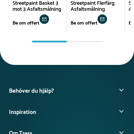
Streetpaint Basket 3
Streetpaint Flerfärg
St
mot 3 Asfaltsmålning
Asfaltsmålning
As
Be om offert
Be om offert
Be
Behöver du hjälp?
Hitta din säljare
Inspiration
Vanliga frågor
Köpvillkor
Referensprojekt
Ångra köp
Om Tress