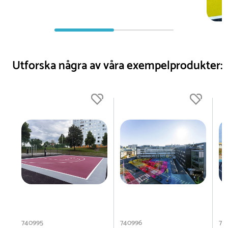
Utforska några av våra exempelprodukter:
740995
740996
74