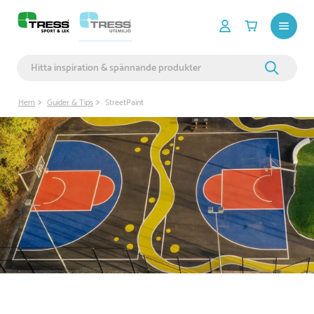
Hem
Guider & Tips
StreetPaint