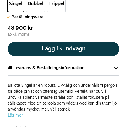
Singel
Dubbel
Trippel
Beställningsvara
48 900 kr
Exkl. moms
Lägg i kundvagn
🚛 Leverans & Beställningsinformation
Normalt sätt tillverkar vi alla produkter efter beställning.
Ballota Singel är en robust, UV-tålig och underhållsfri pergola
Detta gör vi för att garantera att du inte ska få en produkt
för både privat och offentlig utemiljö. Perfekt när du vill
undvika solens varmaste strålar och i stället fokusera på
som legat på en hylla under längre tid och därför förkortat
sällskapet. Med en pergola som väderskydd kan din utemiljö
livslängden på produkten.
användas mycket mer. Välj storlek!
Läs mer
Däremot har vi många produkter utan trä som kan
levereras i stort sett omgående, exempelvis Boulder Rocks,