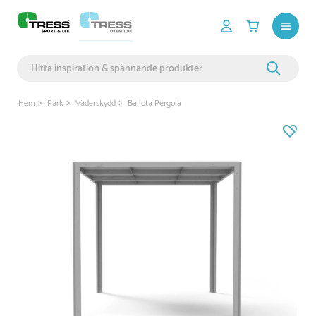
Hem
Park
Väderskydd
Ballota Pergola