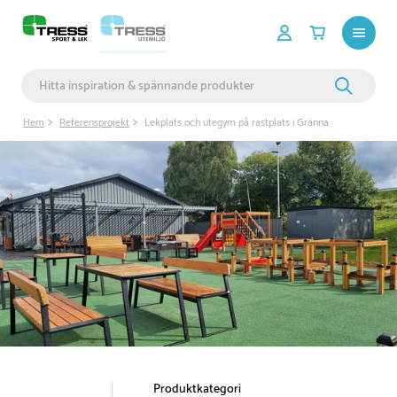
Hem
Referensprojekt
Lekplats och utegym på rastplats i Gränna
Produktkategori