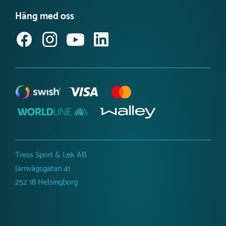
Möt vårt team
Produktnyheter Utemiljö
Häng med oss
Jobba hos oss
Svanenmärkta lekplatsprodukter
Anmäl dig till vårt nyhetsbrev
Tillgänglighetsredogörelse
Tress Sport & Lek AB
Järnvägsgatan 41
252 18 Helsingborg