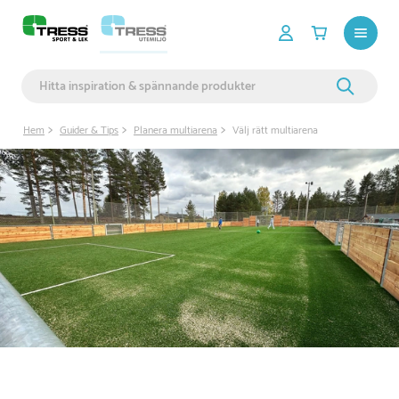
Hem
Guider & Tips
Planera multiarena
Välj rätt multiarena