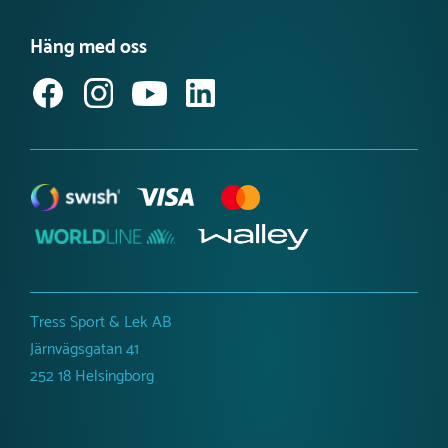
Våra kataloger
Möt vårt team
Produktnyheter Utemiljö
Häng med oss
Jobba hos oss
Svanenmärkta lekplatsprodukter
Anmäl dig till vårt nyhetsbrev
Tillgänglighetsredogörelse
Tress Sport & Lek AB
Järnvägsgatan 41
252 18 Helsingborg