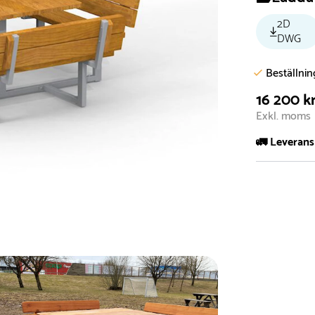
2D
DWG
Beställni
16 200 k
Exkl. moms
🚛 Leverans
Normalt sätt 
att garanter
längre tid o
Däremot har 
omgående, ex
fristående r