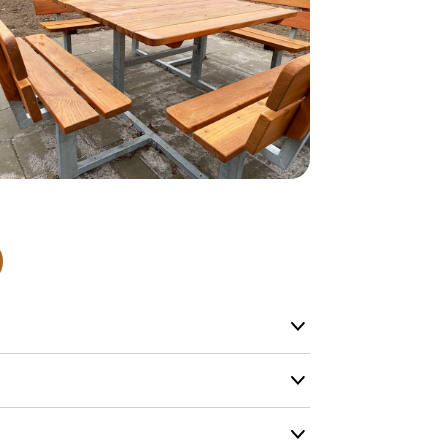
Normalt sätt
beställning 
har generell
ca 1-2 veckor
produktionen
leveransfrågo
Snabb lever
På Tress Ute
Detta är pro
som hos oss 
Vi vill allti
en helt ny p
”
Snabb levera
att ligga lång
Så du kan va