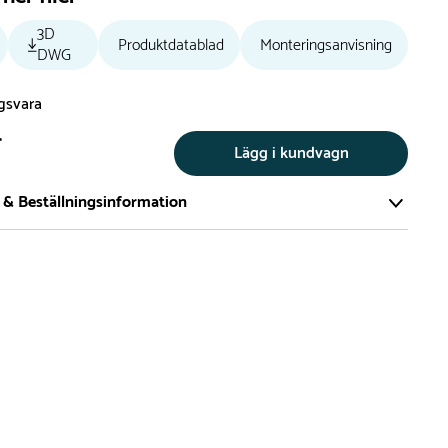
3D
Produktdatablad
Monteringsanvisning
DWG
ngsvara
r
Lägg i kundvagn
 & Beställningsinformation
tillverkar vi alla produkter efter beställning. Detta gör vi för
a att du inte ska få en produkt som legat på en hylla under
ch därför förkortat livslängden på produkten.
vi många produkter utan trä som kan levereras i stort sett
empelvis Boulder Rocks, gungor, mål, basket, bordtennis,
utschar, klätternät, studsmattor, bänkbord med mera.