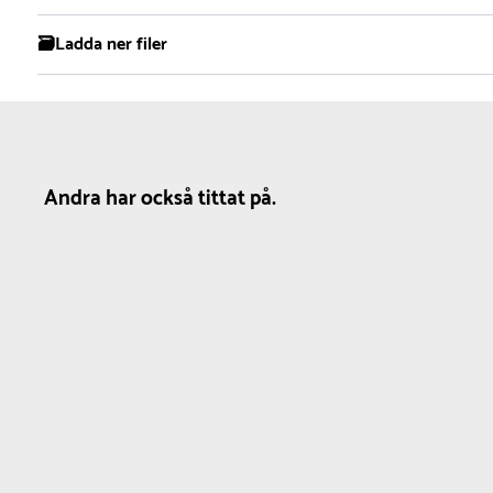
🗃️Ladda ner filer
Material
2D DWG
3D DWG
Produktdatablad
Mo
Lärk :
Vill man bevara träets naturliga nya färg
så kan man olja eller betsa det en gång om
året. Annars får träet en fin silvergrå färg med
Andra har också tittat på.
tiden.
Varmförzinkat stål :
Underhållsfritt.
Träbehandling
Bänkdimensioner
Kräver
D
fallunderlag
Linolja
Sitthöjd :
43 cm
Br
Nej
Ryggstödshöjd :
77
Dj
Hö