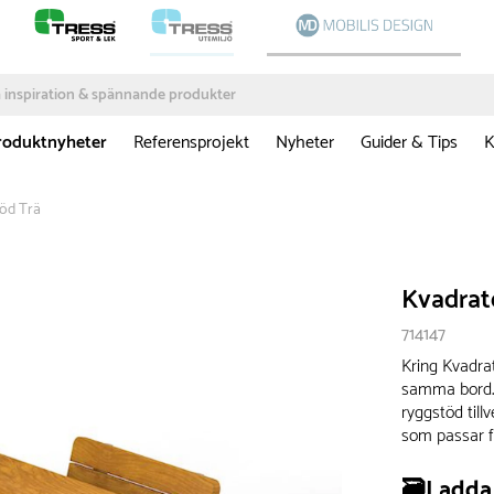
roduktnyheter
Referensprojekt
Nyheter
Guider & Tips
K
öd Trä
Kvadrat
714147
Kring Kvadra
samma bord. 
ryggstöd till
som passar fi
🗃️Ladda 