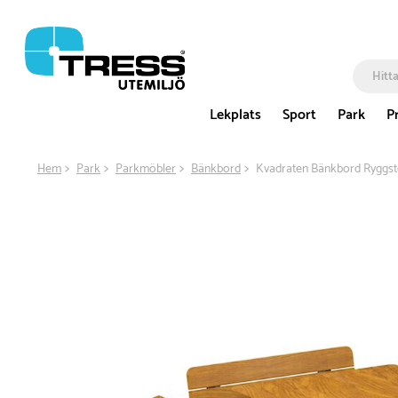
Lekplats
Sport
Park
P
Hem
Park
Parkmöbler
Bänkbord
Kvadraten Bänkbord Ryggst