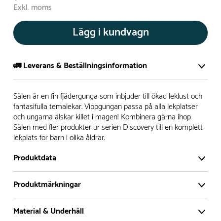
Exkl. moms
Lägg i kundvagn
🚛 Leverans & Beställningsinformation
Normalt sätt tillverkar vi alla produkter efter beställning.
Sälen är en fin fjädergunga som inbjuder till ökad leklust och
Detta gör vi för att garantera att du inte ska få en produkt
fantasifulla temalekar. Vippgungan passa på alla lekplatser
och ungarna älskar killet i magen! Kombinera gärna ihop
som legat på en hylla under längre tid och därför förkortat
Sälen med fler produkter ur serien Discovery till en komplett
livslängden på produkten.
lekplats för barn i olika åldrar.
Däremot har vi många produkter utan trä som kan
Produktdata
levereras i stort sett omgående, exempelvis Boulder Rocks,
gungor, mål, basket, bordtennis, fristående rutschar,
Produktmärkningar
klätternät, studsmattor, bänkbord med mera.
Material & Underhåll
Normalt sätt är leveranstiden på standardprodukter som