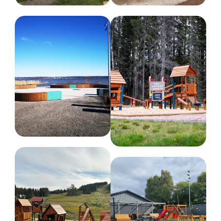
3-9 år
Färg
Olika färger
Nettovikt
30 kg