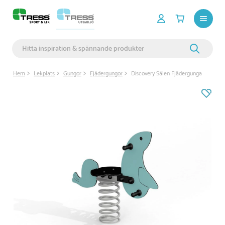
Hem
Lekplats
Gungor
Fjädergungor
Discovery Sälen Fjädergunga