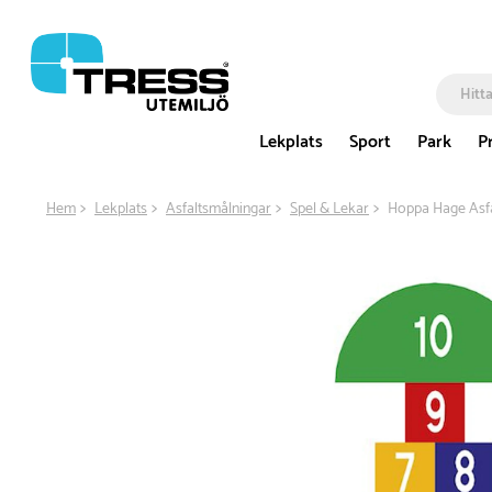
Lekplats
Sport
Park
P
Hem
Lekplats
Asfaltsmålningar
Spel & Lekar
Hoppa Hage Asfa