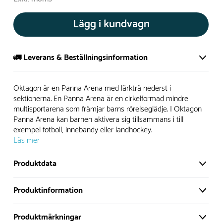
Lägg i kundvagn
🚛 Leverans & Beställningsinformation
Normalt sätt tillverkar vi alla produkter efter beställning.
Oktagon är en Panna Arena med lärkträ nederst i
Detta gör vi för att garantera att du inte ska få en produkt
sektionerna. En Panna Arena är en cirkelformad mindre
multisportarena som främjar barns rörelseglädje. I Oktagon
som legat på en hylla under längre tid och därför förkortat
Panna Arena kan barnen aktivera sig tillsammans i till
livslängden på produkten.
exempel fotboll, innebandy eller landhockey.
Läs mer
Däremot har vi många produkter utan trä som kan
levereras i stort sett omgående, exempelvis Boulder Rocks,
Produktdata
gungor, mål, basket, bordtennis, fristående rutschar,
klätternät, studsmattor, bänkbord med mera.
Produktinformation
Monteringstid
Normalt sätt är leveranstiden på standardprodukter som
9 timmar för 2 personer
Produktmärkningar
tillverkas efter beställning ca 4-8 veckor. Specialprodukter