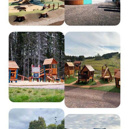
Bredd :
38 cm
Höjd :
73 cm
Längd :
97 cm
Rekommenderad ålder
3-9 år
Färg
Olika färger
Nettovikt
56 kg