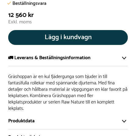
Beställningsvara
12 560 kr
Exkl. moms
Lägg i kundvagn
🚛 Leverans & Beställningsinformation
Normalt sätt tillverkar vi alla produkter efter beställning.
Gräshoppan är en kul fjädergunga som bjuder in till
Detta gör vi för att garantera att du inte ska få en produkt
fantasifulla rollekar med spännande djurtema. Med fina
detaljer och hållbara material är vippgungan en klar favorit på
som legat på en hylla under längre tid och därför förkortat
lekplatsen. Kombinera Gräshoppan med fler
livslängden på produkten.
lekplatsprodukter ur serien Raw Nature till en komplett
lekplats.
Däremot har vi många produkter utan trä som kan
levereras i stort sett omgående, exempelvis Boulder Rocks,
Produktdata
gungor, mål, basket, bordtennis, fristående rutschar,