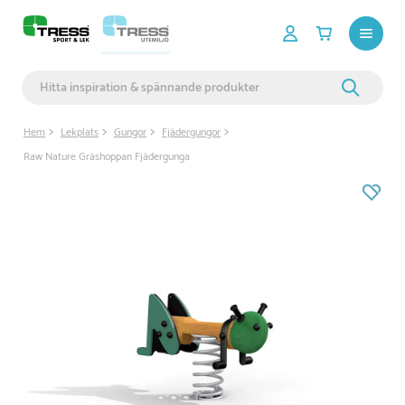
Hem
Lekplats
Gungor
Fjädergungor
Raw Nature Gräshoppan Fjädergunga