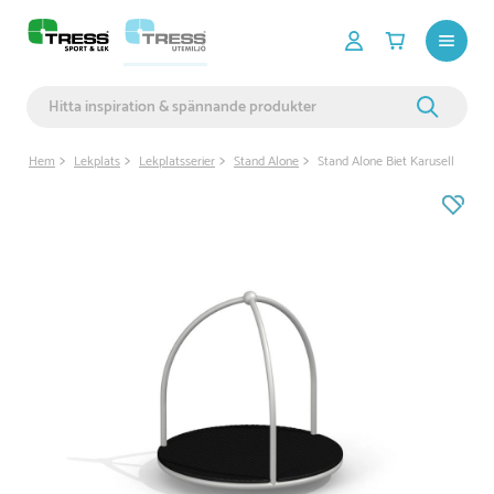
Hem
Lekplats
Lekplatsserier
Stand Alone
Stand Alone Biet Karusell