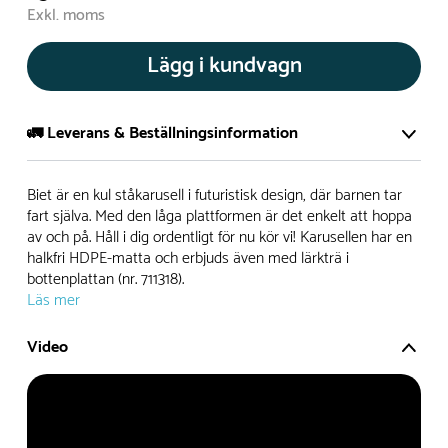
Exkl. moms
Lägg i kundvagn
🚛 Leverans & Beställningsinformation
Normalt sätt tillverkar vi alla produkter efter beställning.
Biet är en kul ståkarusell i futuristisk design, där barnen tar
Detta gör vi för att garantera att du inte ska få en produkt
fart själva. Med den låga plattformen är det enkelt att hoppa
av och på. Håll i dig ordentligt för nu kör vi! Karusellen har en
som legat på en hylla under längre tid och därför förkortat
halkfri HDPE-matta och erbjuds även med lärkträ i
livslängden på produkten.
bottenplattan (nr. 711318).
Läs mer
Däremot har vi många produkter utan trä som kan
levereras i stort sett omgående, exempelvis Boulder Rocks,
Video
gungor, mål, basket, bordtennis, fristående rutschar,
klätternät, studsmattor, bänkbord med mera.
Normalt sätt är leveranstiden på standardprodukter som