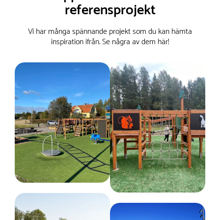
referensprojekt
Vi har många spännande projekt som du kan hämta
inspiration ifrån. Se några av dem här!
Serie
Stand Alone
Tillverkas enligt
EN 1176
Belastning (max kg)
208 kg
Godkänd ålder enligt EN1176
3+ år
Monteringstid
2 timmar för 2 personer
Fallutrymme
Längd :
504 cm
Bredd :
504 cm
Kräver fallunderlag
Ja
Kritisk fallhöjd
16 cm