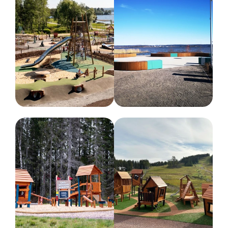
Dimensioner
Bredd :
104 cm
Höjd :
110 cm
Längd :
104 cm
Rekommenderad ålder
3-9 år
Nettovikt
90 kg
Belastning (max kg)
208 kg