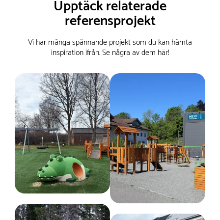
Upptäck relaterade
referensprojekt
Vi har många spännande projekt som du kan hämta
inspiration ifrån. Se några av dem här!
Träbehandling
Linolja
Serie
Stand Alone
Tillverkas enligt
EN 1176
Belastning (max kg)
208 kg
Godkänd ålder enligt EN1176
3+ år
Monteringstid
2 timmar för 2 personer
Fallutrymme
Längd :
504 cm
Bredd :
504 cm
Kräver fallunderlag