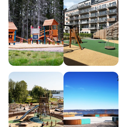
Ja
Kritisk fallhöjd
18 cm
Dimensioner
Bredd :
104 cm
Höjd :
110 cm
Längd :
104 cm
Rekommenderad ålder
3-9 år
Belastning (max kg)
208 kg