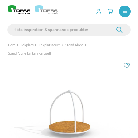
Hem
Lekplats
Lekplatsserier
Stand Alone
Stand Alone Lärkan Karusell