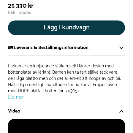
25 330 kr
Exkl. moms
Lägg i kundvagn
🚛 Leverans & Beställningsinformation
Normalt sätt tillverkar vi alla produkter efter beställning.
Lärkan är en inbjudande ståkarusell i läcker design med
Detta gör vi för att garantera att du inte ska få en produkt
bottenplatta av lärkträ. Barnen kan ta fart själva tack vare
den låga plattformen och det är enkelt att hoppa av och på.
som legat på en hylla under längre tid och därför förkortat
Håll i dig ordentligt i handtagen för nu kör vi! Erbjuds även
livslängden på produkten.
med HDPE-platta i botten (nr. 711305).
Läs mer
Däremot har vi många produkter utan trä som kan
levereras i stort sett omgående, exempelvis Boulder Rocks,
Video
gungor, mål, basket, bordtennis, fristående rutschar,
klätternät, studsmattor, bänkbord med mera.