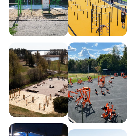
87.5
Nettovikt
378 kg