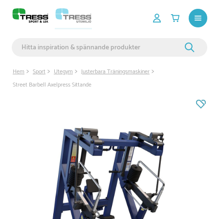
Hem
Sport
Utegym
Justerbara Träningsmaskiner
Street Barbell Axelpress Sittande