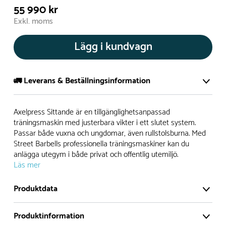
55 990 kr
Exkl. moms
Lägg i kundvagn
🚛 Leverans & Beställningsinformation
Normalt sätt tillverkar vi alla produkter efter beställning.
Axelpress Sittande är en tillgänglighetsanpassad
Detta gör vi för att garantera att du inte ska få en produkt
träningsmaskin med justerbara vikter i ett slutet system.
Passar både vuxna och ungdomar, även rullstolsburna. Med
som legat på en hylla under längre tid och därför förkortat
Street Barbells professionella träningsmaskiner kan du
livslängden på produkten.
anlägga utegym i både privat och offentlig utemiljö.
Läs mer
Däremot har vi många produkter utan trä som kan
levereras i stort sett omgående, exempelvis Boulder Rocks,
Produktdata
gungor, mål, basket, bordtennis, fristående rutschar,
klätternät, studsmattor, bänkbord med mera.
Produktinformation