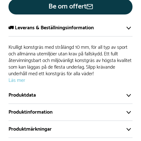
Be om offert
🚛 Leverans & Beställningsinformation
Normalt sätt tillverkar vi alla produkter efter beställning.
Krulligt konstgräs med strålängd 10 mm, för all typ av sport
Detta gör vi för att garantera att du inte ska få en produkt
och allmänna utemiljöer utan krav på fallskydd. Ett fullt
återvinningsbart och miljövänligt konstgräs av högsta kvalitet
som legat på en hylla under längre tid och därför förkortat
som kan läggas på de flesta underlag. Slipp krävande
livslängden på produkten.
underhåll med ett konstgräs för alla väder!
Läs mer
Däremot har vi många produkter utan trä som kan
levereras i stort sett omgående, exempelvis Boulder Rocks,
Produktdata
gungor, mål, basket, bordtennis, fristående rutschar,
klätternät, studsmattor, bänkbord med mera.
Produktinformation
Normalt sätt är leveranstiden på standardprodukter som
Produktmärkningar
tillverkas efter beställning ca 4-8 veckor. Specialprodukter
Krulligt konstgräs med strålängd 10 mm, för all typ
där man modifierat produkten har generellt ca 2 veckors
av sport och allmänna utemiljöer utan krav på