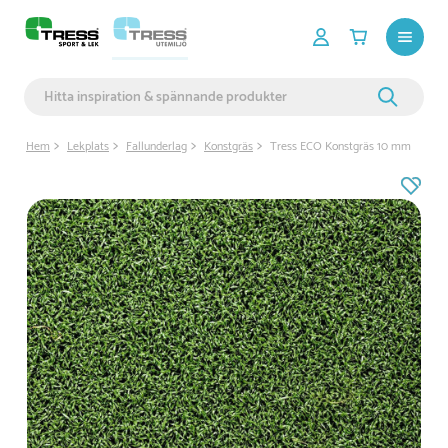
Hem
Lekplats
Fallunderlag
Konstgräs
Tress ECO Konstgräs 10 mm