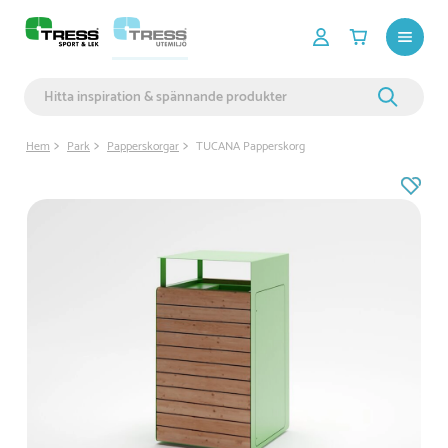
Hem
Park
Papperskorgar
TUCANA Papperskorg